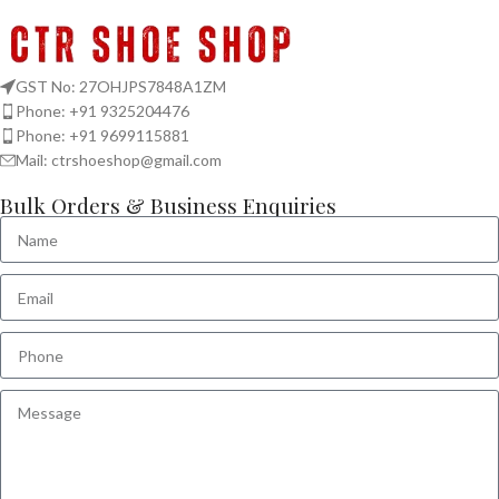
A lacus bibendum pulvinar
Furniture
GST No: 27OHJPS7848A1ZM
Phone: +91 9325204476
Phone: +91 9699115881
Mail: ctrshoeshop@gmail.com
Bulk Orders & Business Enquiries