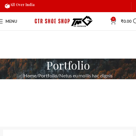
All Over India
0
MENU
₹
0.00
Portfolio
Home
Portfolio
Netus eu mollis hac dignis